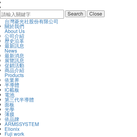
Search
Close
台
台灣菱光社股份有限公司
開
主
關於我們
灣
啟
About Us
導
菱
主
公司介紹
覽
光
選
歷史沿革
Navigation
社
單
最新訊息
股
News
份
最新消息
有
展覽訊息
限
促銷活動
公
商品介紹
司
Products
依業界
半導體
IC載板
電池
第三代半導體
面板
光學
薄膜
依品牌
ARMSSYSTEM
Elionix
Fuji work