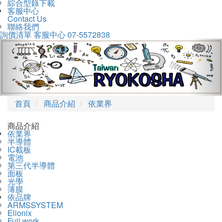
綜合型錄下載
客服中心
Contact Us
聯絡我們
詢價清單
客服中心
07-5572838
Previous
Nex
首頁
商品介紹
依業界
商品介紹
依業界
半導體
IC載板
電池
第三代半導體
面板
光學
薄膜
依品牌
ARMSSYSTEM
Elionix
Fuji work