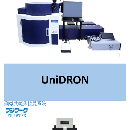
顯微共軛焦拉曼系統