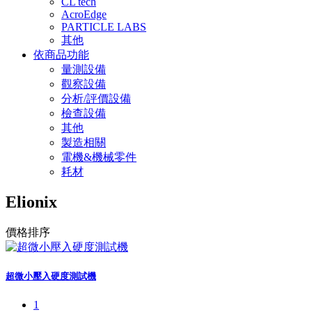
CL tech
AcroEdge
PARTICLE LABS
其他
依商品功能
量測設備
觀察設備
分析/評價設備
檢查設備
其他
製造相關
電機&機械零件
耗材
Elionix
價格排序
超微小壓入硬度測試機
1