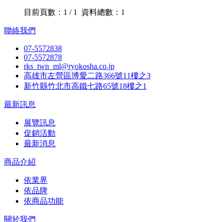
目前頁數：1 / 1 資料總數：1
聯絡我們
07-5572838
07-5572878
rks_twn_ml@ryokosha.co.jp
高雄市左營區博愛二路366號11樓之3
新竹縣竹北市高鐵七路65號18樓之1
最新訊息
展覽訊息
促銷活動
最新消息
商品介紹
依業界
依品牌
依商品功能
關於我們