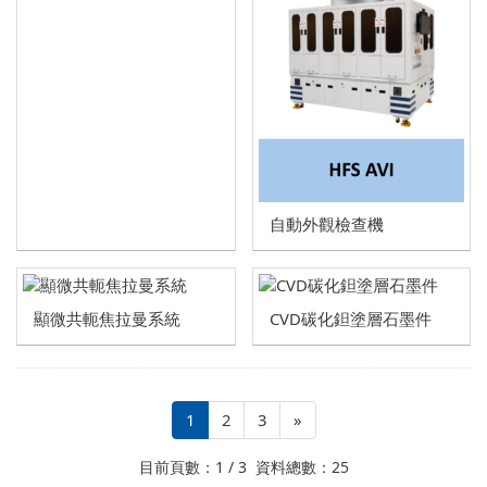
自動外觀檢查機
顯微共軛焦拉曼系統
CVD碳化鉭塗層石墨件
1
2
3
»
目前頁數：1 / 3 資料總數：25