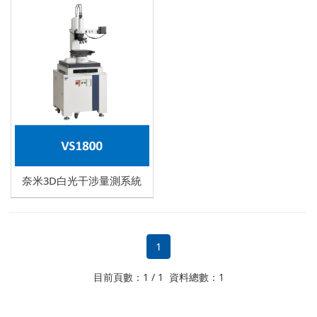
Elionix
Fuji work
Hitachi high-tech
Lasertec
Intechno
Photonic Lattice
TAKAOKA TOKO
奈米3D白光干涉量測系統
Nakamura-Tome
SAMTCO
1
UTECHZONE
目前頁數：1 / 1 資料總數：1
CL tech
AcroEdge