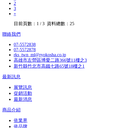
2
3
»
目前頁數：1 / 3 資料總數：25
聯絡我們
07-5572838
07-5572878
rks_twn_ml@ryokosha.co.jp
高雄市左營區博愛二路366號11樓之3
新竹縣竹北市高鐵七路65號18樓之1
最新訊息
展覽訊息
促銷活動
最新消息
商品介紹
依業界
依品牌