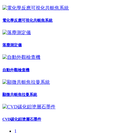
電化學反應可視化共軛焦系統
落塵測定儀
自動外觀檢查機
顯微共軛焦拉曼系統
CVD碳化鉭塗層石墨件
1