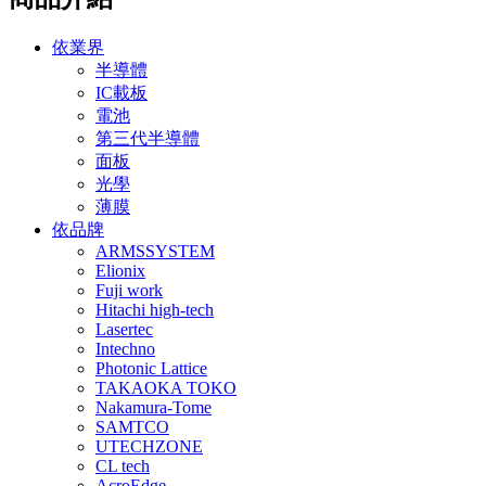
依業界
半導體
IC載板
電池
第三代半導體
面板
光學
薄膜
依品牌
ARMSSYSTEM
Elionix
Fuji work
Hitachi high-tech
Lasertec
Intechno
Photonic Lattice
TAKAOKA TOKO
Nakamura-Tome
SAMTCO
UTECHZONE
CL tech
AcroEdge