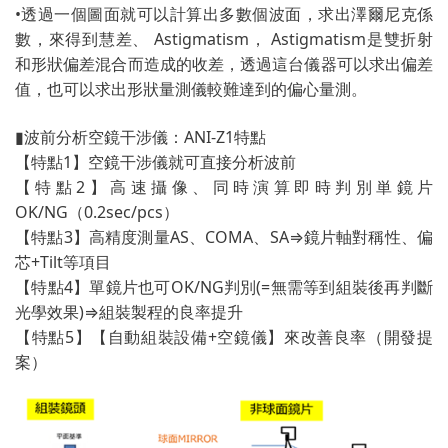
•透過一個圖面就可以計算出多數個波面，求出澤爾尼克係
數，來得到慧差、 Astigmatism， Astigmatism是雙折射
和形狀偏差混合而造成的收差，透過這台儀器可以求出偏差
值，也可以求出形狀量測儀較難達到的偏心量測。
▮波前分析空鏡干涉儀：ANI-Z1特點
應用案例:
【特點1】空鏡干涉儀就可直接分析波前
【特點2】高速攝像、同時演算即時判別単鏡片
OK/NG（0.2sec/pcs）
【特點3】高精度測量AS、COMA、SA⇒鏡片軸對稱性、偏
芯+Tilt等項目
【特點4】單鏡片也可OK/NG判別(=無需等到組裝後再判斷
光學效果)⇒組裝製程的良率提升
【特點5】【自動組裝設備+空鏡儀】來改善良率（開發提
案）