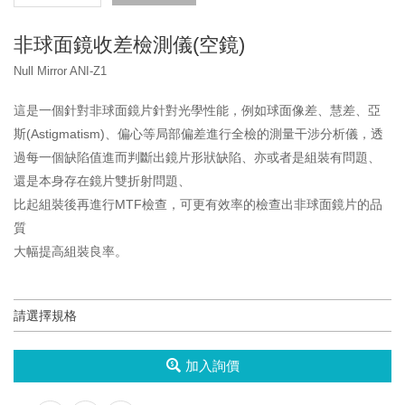
非球面鏡收差檢測儀(空鏡)
Null Mirror ANI-Z1
這是一個針對非球面鏡片針對光學性能，例如球面像差、慧差、亞
斯(Astigmatism)、偏心等局部偏差進行全檢的測量干涉分析儀，透
過每一個缺陷值進而判斷出鏡片形狀缺陷、亦或者是組裝有問題、
還是本身存在鏡片雙折射問題、
比起組裝後再進行MTF檢查，可更有效率的檢查出非球面鏡片的品
質
大幅提高組裝良率。
加入詢價