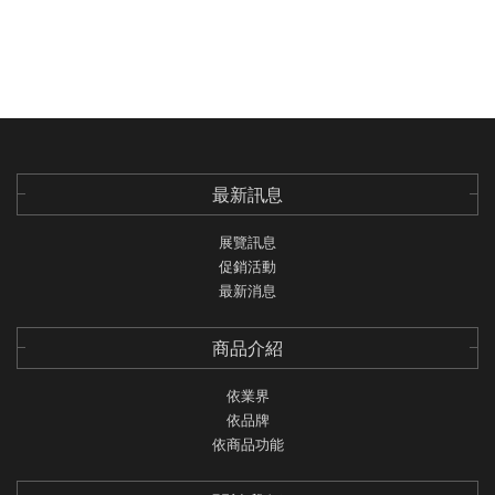
Elionix
Fuji work
Hitachi high-tech
Lasertec
Intechno
最新訊息
Photonic Lattice
展覽訊息
促銷活動
TAKAOKA TOKO
最新消息
Nakamura-Tome
商品介紹
SAMTCO
依業界
UTECHZONE
依品牌
CL tech
依商品功能
AcroEdge